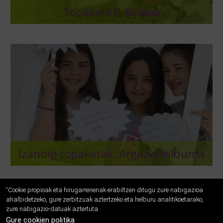
Topaketak. Bideoa
Izandig topaketak. Argazki bilduma
“Cookie propioak eta hirugarrenenak erabiltzen ditugu zure nabigazioa
ahalbidetzeko, gure zerbitzuak aztertzeko eta helburu analitikoetarako,
zure nabigazio-datuak aztertuta.
Gure cookien politika