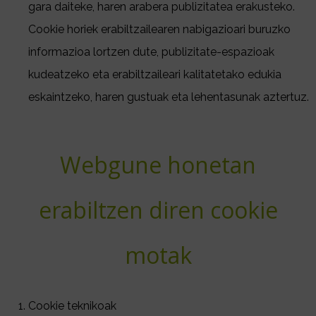
gara daiteke, haren arabera publizitatea erakusteko.
Cookie horiek erabiltzailearen nabigazioari buruzko
informazioa lortzen dute, publizitate-espazioak
kudeatzeko eta erabiltzaileari kalitatetako edukia
eskaintzeko, haren gustuak eta lehentasunak aztertuz.
Webgune honetan
erabiltzen diren cookie
motak
Cookie teknikoak