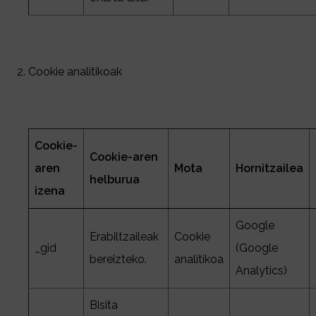
Cookie analitikoak
Cookie-
Cookie-aren
aren
Mota
Hornitzailea
helburua
izena
Google
Erabiltzaileak
Cookie
_gid
(Google
bereizteko.
analitikoa
Analytics)
Bisita