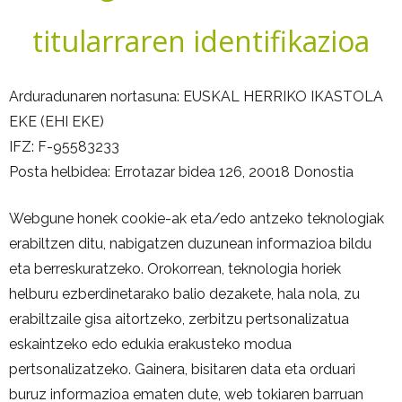
titularraren identifikazioa
Arduradunaren nortasuna: EUSKAL HERRIKO IKASTOLA
EKE (EHI EKE)
IFZ: F-95583233
Posta helbidea: Errotazar bidea 126, 20018 Donostia
Webgune honek cookie-ak eta/edo antzeko teknologiak
erabiltzen ditu, nabigatzen duzunean informazioa bildu
eta berreskuratzeko. Orokorrean, teknologia horiek
helburu ezberdinetarako balio dezakete, hala nola, zu
erabiltzaile gisa aitortzeko, zerbitzu pertsonalizatua
eskaintzeko edo edukia erakusteko modua
pertsonalizatzeko. Gainera, bisitaren data eta orduari
buruz informazioa ematen dute, web tokiaren barruan