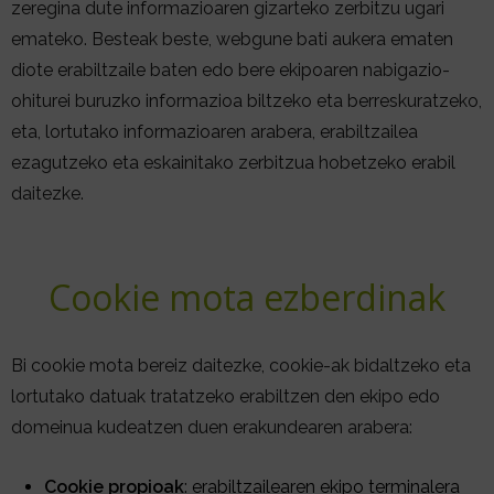
zeregina dute informazioaren gizarteko zerbitzu ugari
emateko. Besteak beste, webgune bati aukera ematen
diote erabiltzaile baten edo bere ekipoaren nabigazio-
ohiturei buruzko informazioa biltzeko eta berreskuratzeko,
eta, lortutako informazioaren arabera, erabiltzailea
ezagutzeko eta eskainitako zerbitzua hobetzeko erabil
daitezke.
Cookie mota ezberdinak
Bi cookie mota bereiz daitezke, cookie-ak bidaltzeko eta
lortutako datuak tratatzeko erabiltzen den ekipo edo
domeinua kudeatzen duen erakundearen arabera:
Cookie propioak
: erabiltzailearen ekipo terminalera