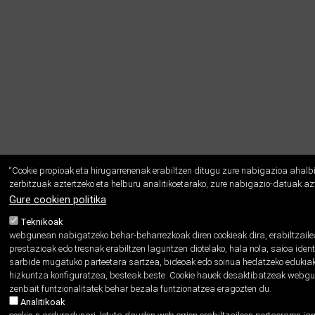
“Cookie propioak eta hirugarrenenak erabiltzen ditugu zure nabigazioa ahalb
zerbitzuak aztertzeko eta helburu analitikoetarako, zure nabigazio-datuak azt
Gure cookien politika
Teknikoak
webgunean nabigatzeko behar-beharrezkoak diren cookieak dira, erabiltzailea
prestazioak edo tresnak erabiltzen laguntzen diotelako, hala nola, saioa ident
sarbide mugatuko parteetara sartzea, bideoak edo soinua hedatzeko edukiak 
hizkuntza konfiguratzea, besteak beste. Cookie hauek desaktibatzeak webg
zenbait funtzionalitatek behar bezala funtzionatzea eragozten du.
Analitikoak