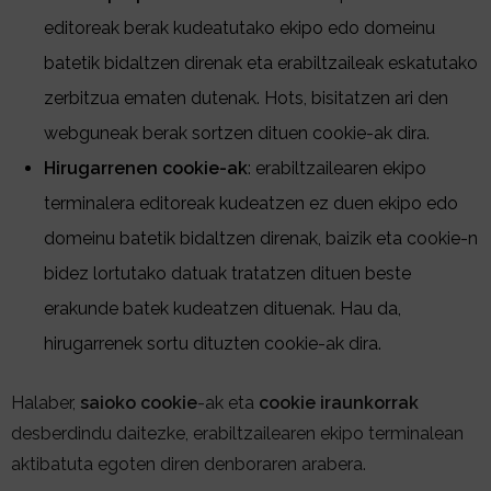
editoreak berak kudeatutako ekipo edo domeinu
batetik bidaltzen direnak eta erabiltzaileak eskatutako
zerbitzua ematen dutenak. Hots, bisitatzen ari den
webguneak berak sortzen dituen cookie-ak dira.
Hirugarrenen cookie-ak
: erabiltzailearen ekipo
terminalera editoreak kudeatzen ez duen ekipo edo
domeinu batetik bidaltzen direnak, baizik eta cookie-n
bidez lortutako datuak tratatzen dituen beste
erakunde batek kudeatzen dituenak. Hau da,
hirugarrenek sortu dituzten cookie-ak dira.
Halaber,
saioko cookie
-ak eta
cookie iraunkorrak
desberdindu daitezke, erabiltzailearen ekipo terminalean
aktibatuta egoten diren denboraren arabera.