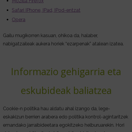
Mozilla Firefox
Safari IPhone, IPad, IPod-entzat
Opera
Gailu mugikorren kasuan, ohikoa da, halaber,
nabigatzaileak aukera horiek “ezarpenak” atalean izatea.
Informazio gehigarria eta
eskubideak baliatzea
Cookie-n politika hau aldatu ahal izango da, lege-
eskakizun berrien arabera edo politika kontrol-agintaritzek
emandako jarraibideetara egokitzeko helburuarekin. Hori