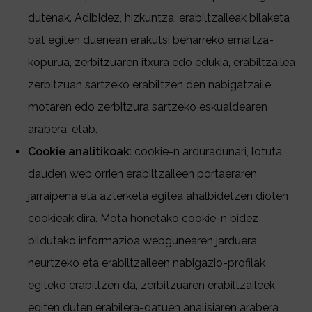
dutenak. Adibidez, hizkuntza, erabiltzaileak bilaketa
bat egiten duenean erakutsi beharreko emaitza-
kopurua, zerbitzuaren itxura edo edukia, erabiltzailea
zerbitzuan sartzeko erabiltzen den nabigatzaile
motaren edo zerbitzura sartzeko eskualdearen
arabera, etab.
Cookie analitikoak
: cookie-n arduradunari, lotuta
dauden web orrien erabiltzaileen portaeraren
jarraipena eta azterketa egitea ahalbidetzen dioten
cookieak dira. Mota honetako cookie-n bidez
bildutako informazioa webgunearen jarduera
neurtzeko eta erabiltzaileen nabigazio-profilak
egiteko erabiltzen da, zerbitzuaren erabiltzaileek
egiten duten erabilera-datuen analisiaren arabera