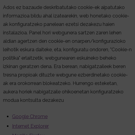
Ados ez bazaude deskribatutako cookie-ek aipatutako
informazioa bildu ahal izatearekin, web honetako cookie-
ak konfiguratzeko panelean ezetsi dezakezu haien
instalazioa. Panel hori webgunera sartzen zaren lehen
aldian agertzen den cookie-en onarpen/konfigurazioko
leihotik eskura daiteke, eta, konfiguratu ondoren, "Cookie-n
politika" erlaitzetik, webgunearen eskuineko beheko
izkinan geratzen dena. Era berean, nabigatzaileek beren
tresna propioak dituzte webgune ezberdinetako cookie-
ak era orokorrean blokeatzeko. Hurrengo esteketan,
aukera horiek nabigatzaile ohikoenetan konfiguratzeko
modua kontsulta dezakezu
Google Chrome
Internet Explorer