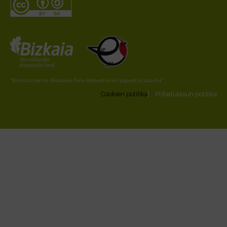
"Ekintza honek Bizkaiko Foru Aldundiaren laguntza jaso du"
Cookien politika
Pribatutasun politika