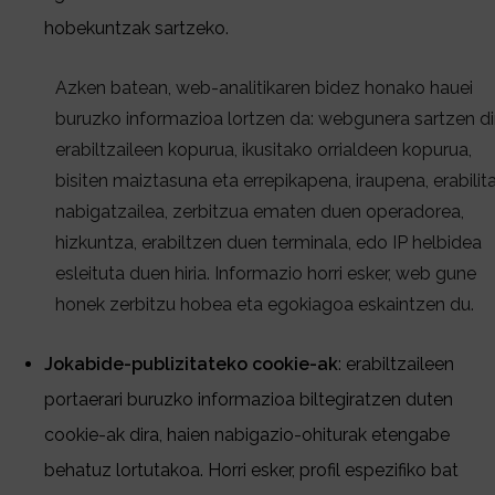
hobekuntzak sartzeko.
Azken batean, web-analitikaren bidez honako hauei
buruzko informazioa lortzen da: webgunera sartzen di
erabiltzaileen kopurua, ikusitako orrialdeen kopurua,
bisiten maiztasuna eta errepikapena, iraupena, erabilit
nabigatzailea, zerbitzua ematen duen operadorea,
hizkuntza, erabiltzen duen terminala, edo IP helbidea
esleituta duen hiria. Informazio horri esker, web gune
honek zerbitzu hobea eta egokiagoa eskaintzen du.
Jokabide-publizitateko cookie-ak
: erabiltzaileen
portaerari buruzko informazioa biltegiratzen duten
cookie-ak dira, haien nabigazio-ohiturak etengabe
behatuz lortutakoa. Horri esker, profil espezifiko bat