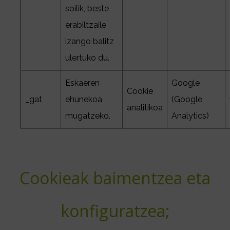
soilik, beste
erabiltzaile
izango balitz
ulertuko du.
Eskaeren
Google
Cookie
_gat
ehunekoa
(Google
analitikoa
mugatzeko.
Analytics)
Cookieak baimentzea eta
konfiguratzea;