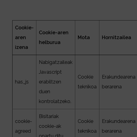
Cookie-
Cookie-aren
aren
Mota
Hornitzailea
helburua
izena
Nabigatzaileak
Javascript
Cookie
Erakundearena
has_js
erabiltzen
teknikoa
berarena
duen
kontrolatzeko.
Bisitariak
cookie-
Cookie
Erakundearena
cookie-ak
agreed
teknikoa
berarena
onartu ditu.