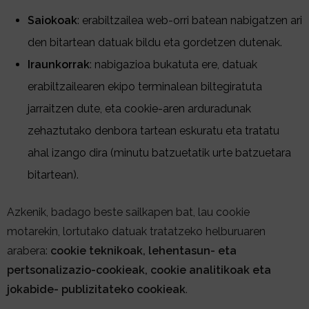
Saiokoak
: erabiltzailea web-orri batean nabigatzen ari
den bitartean datuak bildu eta gordetzen dutenak.
Iraunkorrak
: nabigazioa bukatuta ere, datuak
erabiltzailearen ekipo terminalean biltegiratuta
jarraitzen dute, eta cookie-aren arduradunak
zehaztutako denbora tartean eskuratu eta tratatu
ahal izango dira (minutu batzuetatik urte batzuetara
bitartean).
Azkenik, badago beste sailkapen bat, lau cookie
motarekin, lortutako datuak tratatzeko helburuaren
arabera:
cookie teknikoak, lehentasun- eta
pertsonalizazio-cookieak, cookie analitikoak eta
jokabide- publizitateko cookieak
.