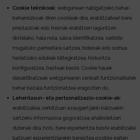
Cookie teknikoak
: webgunean nabigatzeko behar-
beharrezkoak diren cookieak dira, erabiltzaileari bere
prestazioak edo tresnak erabiltzen laguntzen
diotelako, hala nola, saioa identifikatzea, sarbide
mugatuko parteetara sartzea, bideoak edo soinua
hedatzeko edukiak biltegiratzea, hizkuntza
konfiguratzea, besteak beste. Cookie hauek
desaktibatzeak webgunearen zenbait funtzionalitatek
behar bezala funtzionatzea eragozten du.
Lehentasun- eta pertsonalizazio-cookie-ak
:
erabiltzailea zerbitzuan ezaugarri jakin batzuekin
sartzeko informazioa gogoratzea ahalbidetzen
dutenak dira, hots, bere esperientzia beste erabiltzaile
batzuen esperientziarekin bereiztea posible egiten