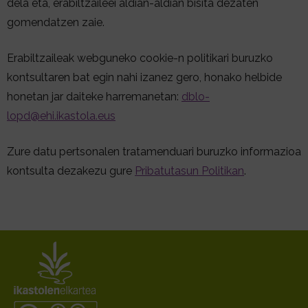
dela eta, erabiltzaileei aldian-aldian bisita dezaten
gomendatzen zaie.
Erabiltzaileak webguneko cookie-n politikari buruzko
kontsultaren bat egin nahi izanez gero, honako helbide
honetan jar daiteke harremanetan:
dblo-
lopd@ehi.ikastola.eus
Zure datu pertsonalen tratamenduari buruzko informazioa
kontsulta dezakezu gure
Pribatutasun Politikan
.